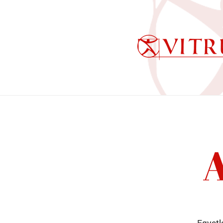
A
Egyetl