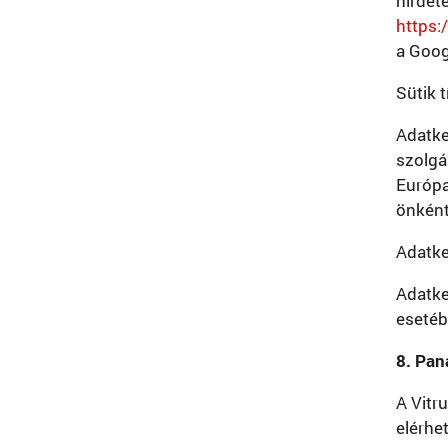
hirdet
https
a Goog
Sütik 
Adatke
szolgá
Európa
önként
Adatke
Adatke
esetéb
8. Pan
A Vitr
elérhe