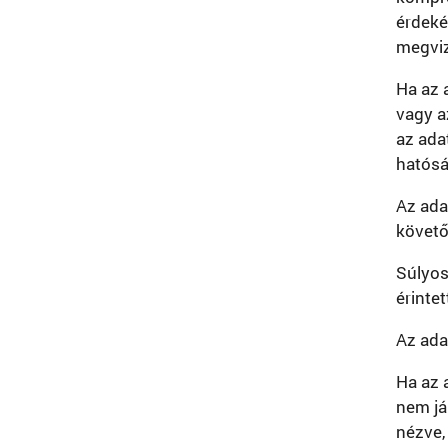
érdeké
megviz
Ha az 
vagy a
az ada
hatósá
Az ada
követő
Súlyos
érinte
Az ada
Ha az 
nem já
nézve,