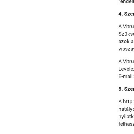
rendelk
4. Sze
A Vitru
Szüksé
azok a
vissza
A Vitru
Levele
E-mail
5. Sze
A http
hatály
nyilat
felhas