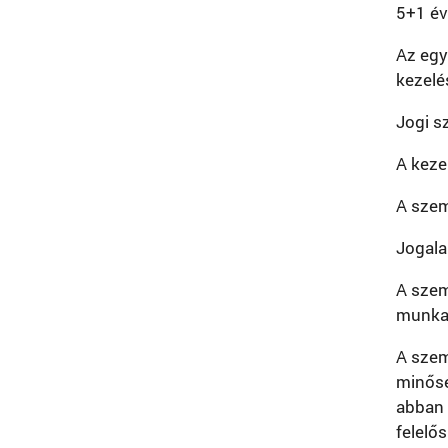
5+1 év
Az egy
kezelés
Jogi s
A keze
A szem
Jogala
A szem
munkav
A szem
minősé
abban 
felelő