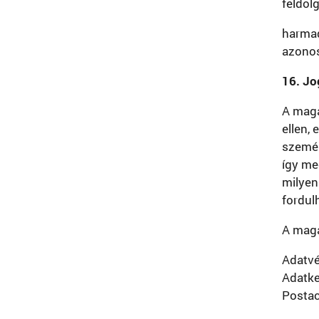
feldol
harmad
azonos
16. Jo
A magá
ellen,
személ
így me
milyen
fordul
A magá
Adatvé
Adatke
Postac