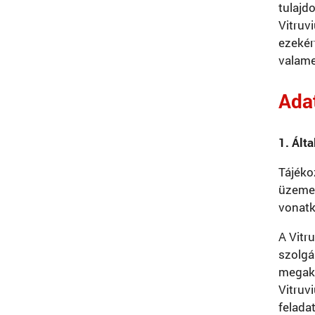
tulajd
Vitruv
ezekér
valame
Ada
1. Ált
Tájéko
üzemel
vonatk
A Vitr
szolgá
megaka
Vitruv
felada