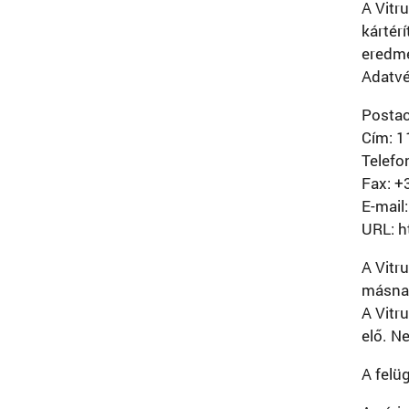
A Vitr
kártérí
eredmé
Adatvé
Postac
Cím: 1
Telefo
Fax: +
E-mail
URL: h
A Vitr
másnak
A Vitru
elő. N
A felü