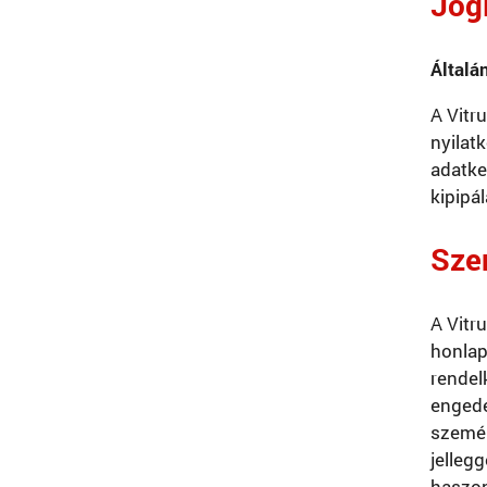
Jogi
Általá
A Vitr
nyilat
adatke
kipipá
Szer
A Vitru
honlap
rendel
engedé
személ
jelleg
haszon