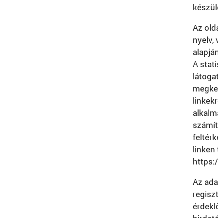
készül
Az old
nyelv,
alapjá
A stat
látoga
megkez
linkek
alkalm
számít
feltér
linken
https:
Az ada
regisz
érdekl