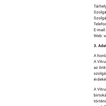
Tárhel
Szolgá
Szolgá
Telefo
E-mail
Web: 
3. Ada
A honl
A Vitr
az önk
szolgá
érdeké
A Vitr
birtok
történ