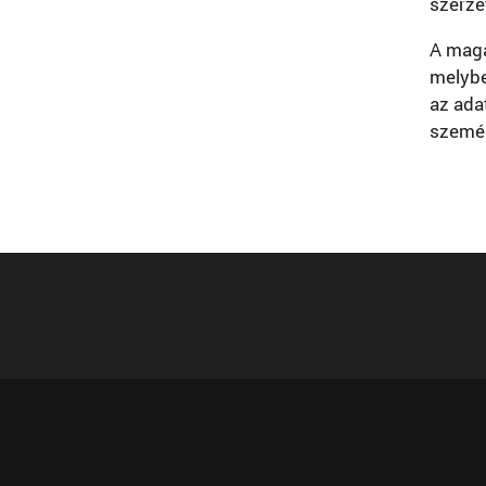
szerze
A magá
melybe
az ada
személ