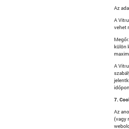
Az ada
A Vitr
vehet 
Megőrz
külön 
maximu
A Vitru
szabál
jelent
időpon
7. Coo
Az ano
(vagy 
webold