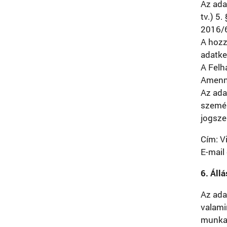
Az ada
tv.) 5
2016/6
A hozz
adatke
A Felh
Amenny
Az ada
személ
jogsze
Cím: Vi
E-mail
6. Áll
Az ada
valami
munkav