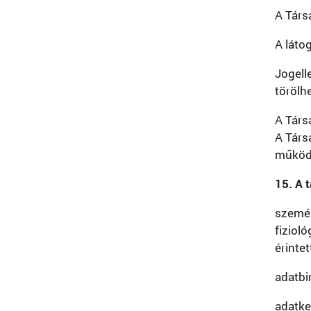
A Társ
A láto
Jogell
törölh
A Társ
A Társ
működé
15. A 
személ
fiziol
érinte
adatbi
adatke