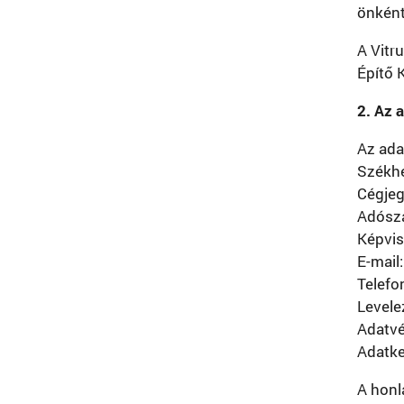
önként
A Vitr
Építő 
2. Az 
Az adat
Székhe
Cégje
Adósz
Képvis
E-mail
Telefo
Levele
Adatvé
Adatke
A honl