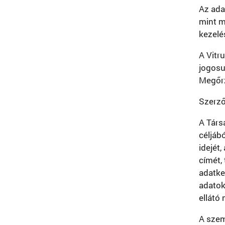
Az ada
mint m
kezelé
A Vitr
jogosu
Megőrz
Szerző
A Társ
céljáb
idejét
címét,
adatke
adatok
ellátó
A szem