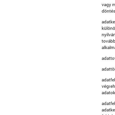
vagy m
döntés
adatke
különö
nyilvá
tovább
alkalma
adatto
adattö
adatfe
végreh
adatok
adatfe
adatke