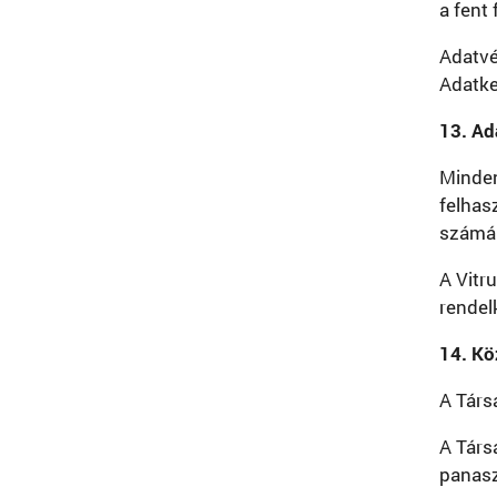
a fent
Adatvé
Adatke
13. Ad
Minden 
felhasz
számár
A Vitr
rendel
14. Kö
A Társ
A Társ
panasz