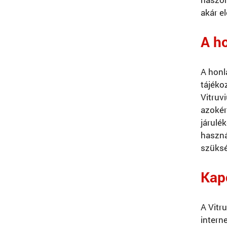
akár e
A h
A honl
tájéko
Vitruv
azokér
járulé
haszná
szüksé
Kap
A Vitr
intern