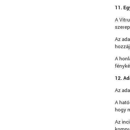
11. Eg
A Vitr
szerep
Az ada
hozzáj
A honl
fényké
12. Ad
Az ada
A ható
hogy m
Az inc
kompro