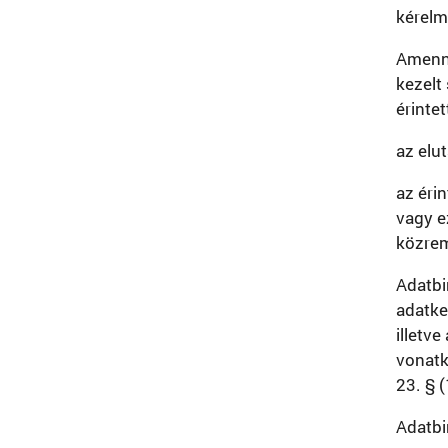
kérelm
Amenny
kezelt
érintet
az elut
az éri
vagy e
közrem
Adatbi
adatke
illetv
vonatk
23. § (
Adatbi