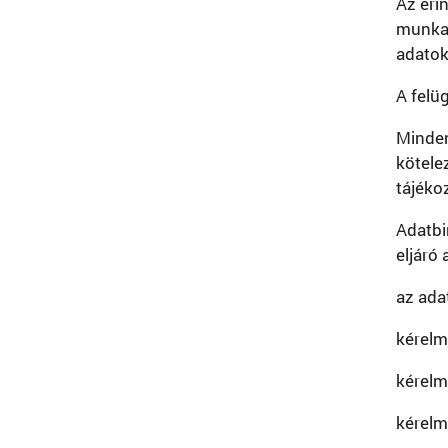
Az éri
munkah
adatok
A felü
Minden
kötele
tájéko
Adatbi
eljáró
az ada
kérelm
kérelm
kérelm