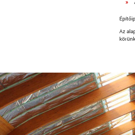
Építői
Az ala
körünk