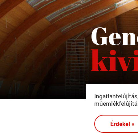
Gen
kiv
Ingatlanfelújítá
műemlékfelújítá
Érdekel »