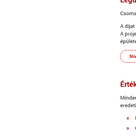
Csomay
A díja
A proj
épület
Nív
Érté
Minden
eredeti