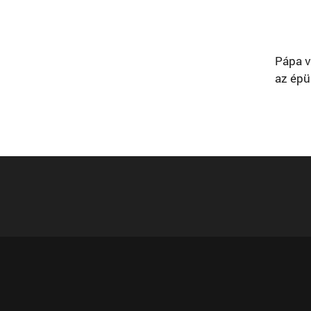
Pápa v
az épül